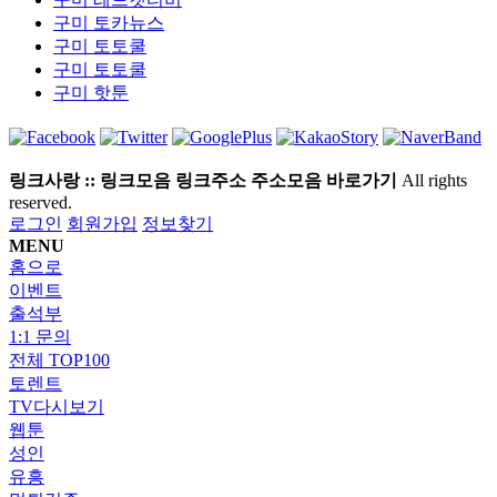
구미
토카뉴스
구미
토토쿨
구미
토토쿨
구미
핫툰
링크사랑 :: 링크모음 링크주소 주소모음 바로가기
All rights
reserved.
로그인
회원가입
정보찾기
MENU
홈으로
이벤트
출석부
1:1 문의
전체 TOP100
토렌트
TV다시보기
웹툰
성인
유흥