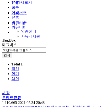
TV다시보기
유흥
웹툰
성인
먹튀검증
유흥
먹튀검증
커뮤니티
커뮤니티
인증센터
자유게시판
Tag Box
태그박스
검색
Total 1
최신
인기
색인
새창
토렌트큐큐
1
110,665
2021.05.24 20:48