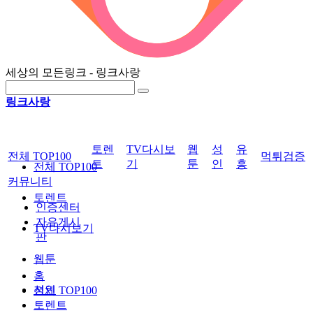
세상의 모든링크 - 링크사랑
링크사랑
토렌
TV다시보
웹
성
유
전체 TOP100
먹튀검증
트
기
툰
인
흥
전체 TOP100
커뮤니티
토렌트
인증센터
자유게시
TV다시보기
판
웹툰
홈
성인
전체 TOP100
토렌트