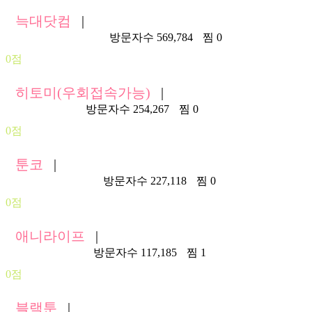
늑대닷컴
|
https://wfwf433.com/
방문자수 569,784
찜 0
0점
히토미(우회접속가능)
|
https://hitomi.la/
방문자수 254,267
찜 0
0점
툰코
|
https://tkor141.com/
방문자수 227,118
찜 0
0점
애니라이프
|
https://anilife.live/
방문자수 117,185
찜 1
0점
블랙툰
|