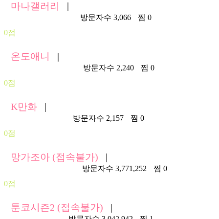
마나갤러리
|
https://managall1.com/
방문자수 3,066
찜 0
0점
온도애니
|
https://16.ondoani.com/
방문자수 2,240
찜 0
0점
K만화
|
https://kmana10.net/
방문자수 2,157
찜 0
0점
망가조아 (접속불가)
|
https://mangajoa1.com/
방문자수 3,771,252
찜 0
0점
툰코시즌2 (접속불가)
|
https://tkr502.com/
방문자수 3,042,942
찜 1