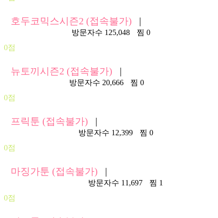
호두코믹스시즌2 (접속불가)
|
https://hdhd510.net/
방문자수 125,048
찜 0
0점
뉴토끼시즌2 (접속불가)
|
https://newtoki.biz/
방문자수 20,666
찜 0
0점
프릭툰 (접속불가)
|
https://frtoon266.com/
방문자수 12,399
찜 0
0점
마징가툰 (접속불가)
|
https://z71.mzgtoon.com/
방문자수 11,697
찜 1
0점