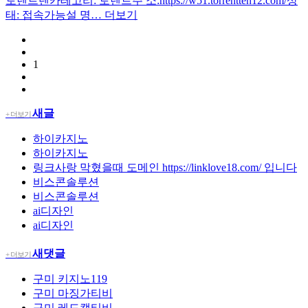
​토렌트텐카테고리: 토렌트주 소:https://w51.torrentten12.com/상
태: 접속가능설 명…
더보기
1
새글
+ 더보기
하이카지노
하이카지노
링크사랑 막혔을때 도메인 https://linklove18.com/ 입니다
비스콘솔루션
비스콘솔루션
ai디자인
ai디자인
새댓글
+ 더보기
구미
키지노119
구미
마징가티비
구미
레드캣티비