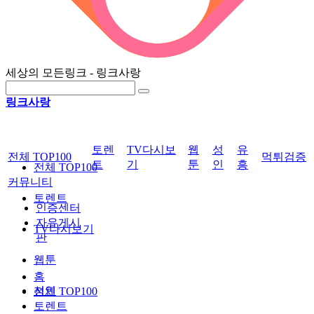
세상의 모든링크 - 링크사랑
링크사랑
토렌
TV다시보
웹
성
유
전체 TOP100
먹튀검증
트
기
툰
인
흥
전체 TOP100
커뮤니티
토렌트
인증센터
자유게시
TV다시보기
판
웹툰
홈
성인
전체 TOP100
토렌트