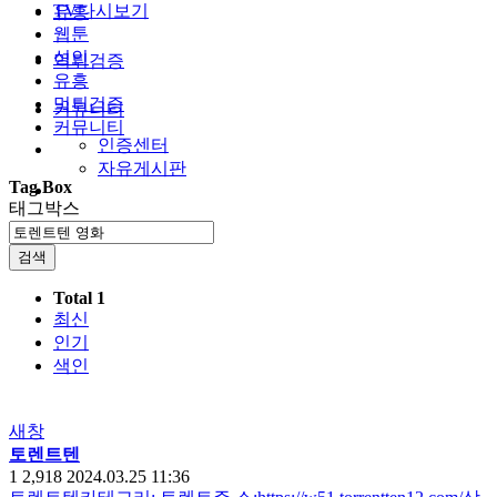
TV다시보기
유흥
웹툰
성인
먹튀검증
유흥
먹튀검증
커뮤니티
커뮤니티
인증센터
자유게시판
Tag Box
태그박스
검색
Total 1
최신
인기
색인
새창
토렌트텐
1
2,918
2024.03.25 11:36