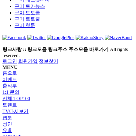
구미
토카뉴스
구미
토토쿨
구미
토토쿨
구미
핫툰
링크사랑 :: 링크모음 링크주소 주소모음 바로가기
All rights
reserved.
로그인
회원가입
정보찾기
MENU
홈으로
이벤트
출석부
1:1 문의
전체 TOP100
토렌트
TV다시보기
웹툰
성인
유흥