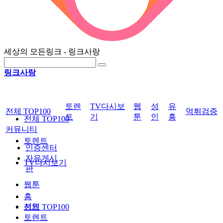
세상의 모든링크 - 링크사랑
링크사랑
토렌
TV다시보
웹
성
유
전체 TOP100
먹튀검증
트
기
툰
인
흥
전체 TOP100
커뮤니티
토렌트
인증센터
자유게시
TV다시보기
판
웹툰
홈
성인
전체 TOP100
토렌트