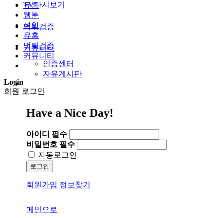
TV다시보기
유흥
웹툰
성인
먹튀검증
유흥
먹튀검증
커뮤니티
커뮤니티
인증센터
자유게시판
Login
회원 로그인
Have a Nice Day!
아이디
필수
비밀번호
필수
자동로그인
로그인
회원가입
정보찾기
메인으로