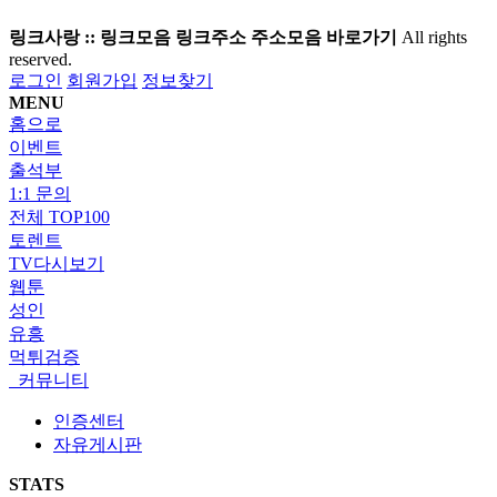
링크사랑 :: 링크모음 링크주소 주소모음 바로가기
All rights
reserved.
로그인
회원가입
정보찾기
MENU
홈으로
이벤트
출석부
1:1 문의
전체 TOP100
토렌트
TV다시보기
웹툰
성인
유흥
먹튀검증
커뮤니티
인증센터
자유게시판
STATS