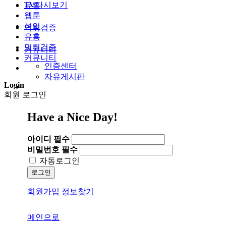
TV다시보기
유흥
웹툰
성인
먹튀검증
유흥
먹튀검증
커뮤니티
커뮤니티
인증센터
자유게시판
Login
회원 로그인
Have a Nice Day!
아이디
필수
비밀번호
필수
자동로그인
로그인
회원가입
정보찾기
메인으로