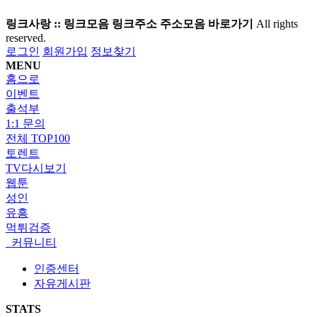
링크사랑 :: 링크모음 링크주소 주소모음 바로가기
All rights
reserved.
로그인
회원가입
정보찾기
MENU
홈으로
이벤트
출석부
1:1 문의
전체 TOP100
토렌트
TV다시보기
웹툰
성인
유흥
먹튀검증
커뮤니티
인증센터
자유게시판
STATS