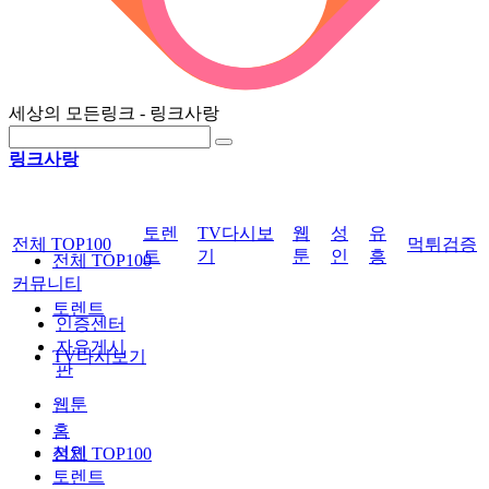
세상의 모든링크 - 링크사랑
링크사랑
토렌
TV다시보
웹
성
유
전체 TOP100
먹튀검증
트
기
툰
인
흥
전체 TOP100
커뮤니티
토렌트
인증센터
자유게시
TV다시보기
판
웹툰
홈
성인
전체 TOP100
토렌트