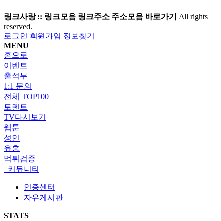
링크사랑 :: 링크모음 링크주소 주소모음 바로가기
All rights
reserved.
로그인
회원가입
정보찾기
MENU
홈으로
이벤트
출석부
1:1 문의
전체 TOP100
토렌트
TV다시보기
웹툰
성인
유흥
먹튀검증
커뮤니티
인증센터
자유게시판
STATS