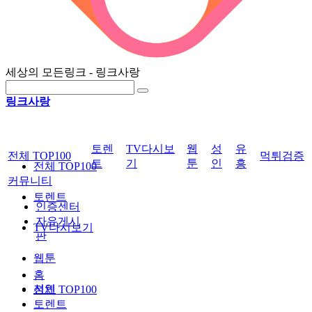
세상의 모든링크 - 링크사랑
링크사랑
토렌
TV다시보
웹
성
유
전체 TOP100
먹튀검증
트
기
툰
인
흥
전체 TOP100
커뮤니티
토렌트
인증센터
자유게시
TV다시보기
판
웹툰
홈
성인
전체 TOP100
토렌트