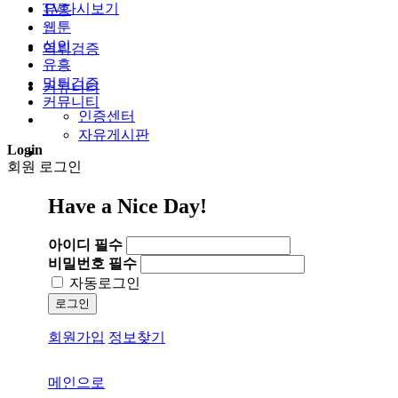
TV다시보기
유흥
웹툰
성인
먹튀검증
유흥
먹튀검증
커뮤니티
커뮤니티
인증센터
자유게시판
Login
회원 로그인
Have a Nice Day!
아이디
필수
비밀번호
필수
자동로그인
로그인
회원가입
정보찾기
메인으로