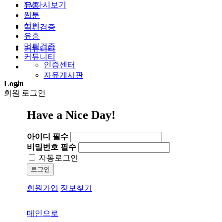
TV다시보기
유흥
웹툰
성인
먹튀검증
유흥
먹튀검증
커뮤니티
커뮤니티
인증센터
자유게시판
Login
회원 로그인
Have a Nice Day!
아이디
필수
비밀번호
필수
자동로그인
로그인
회원가입
정보찾기
메인으로