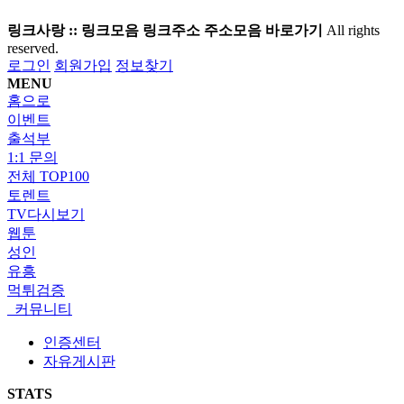
링크사랑 :: 링크모음 링크주소 주소모음 바로가기
All rights
reserved.
로그인
회원가입
정보찾기
MENU
홈으로
이벤트
출석부
1:1 문의
전체 TOP100
토렌트
TV다시보기
웹툰
성인
유흥
먹튀검증
커뮤니티
인증센터
자유게시판
STATS