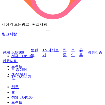
세상의 모든링크 - 링크사랑
링크사랑
토렌
TV다시보
웹
성
유
전체 TOP100
먹튀검증
트
기
툰
인
흥
전체 TOP100
커뮤니티
토렌트
인증센터
자유게시
TV다시보기
판
웹툰
홈
성인
전체 TOP100
토렌트