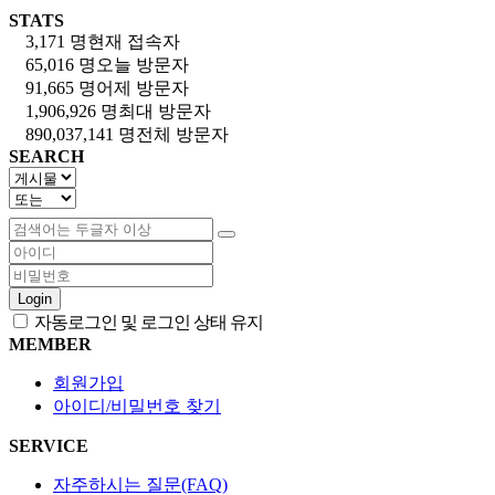
STATS
3,171 명
현재 접속자
65,016 명
오늘 방문자
91,665 명
어제 방문자
1,906,926 명
최대 방문자
890,037,141 명
전체 방문자
SEARCH
Login
자동로그인 및 로그인 상태 유지
MEMBER
회원가입
아이디/비밀번호 찾기
SERVICE
자주하시는 질문(FAQ)