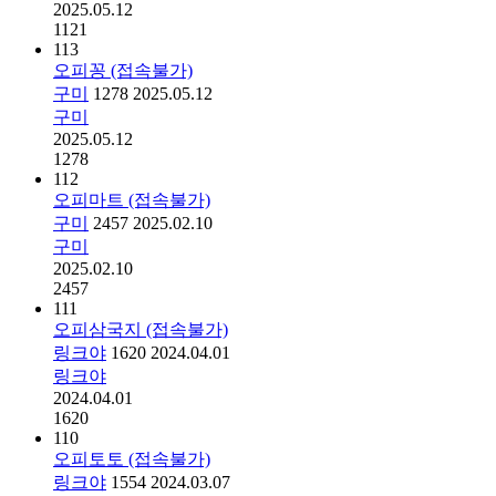
2025.05.12
1121
113
오피꽁 (접속불가)
구미
1278
2025.05.12
구미
2025.05.12
1278
112
오피마트 (접속불가)
구미
2457
2025.02.10
구미
2025.02.10
2457
111
오피삼국지 (접속불가)
링크야
1620
2024.04.01
링크야
2024.04.01
1620
110
오피토토 (접속불가)
링크야
1554
2024.03.07