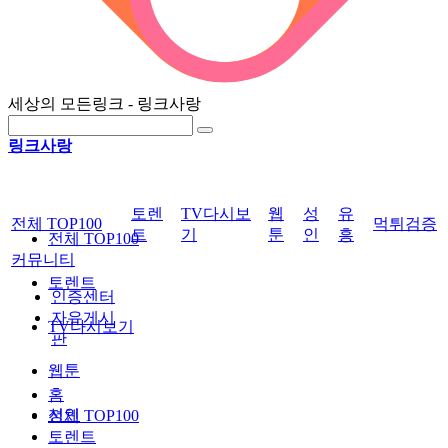
세상의 모든링크 - 링크사랑
링크사랑
토렌
TV다시보
웹
성
유
전체 TOP100
먹튀검증
트
기
툰
인
흥
전체 TOP100
커뮤니티
토렌트
인증센터
자유게시
TV다시보기
판
웹툰
홈
성인
전체 TOP100
토렌트