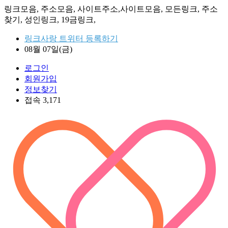
링크모음, 주소모음, 사이트주소,사이트모음, 모든링크, 주소
찾기, 성인링크, 19금링크,
링크사랑 트위터 등록하기
08월 07일(금)
로그인
회원가입
정보찾기
접속 3,171