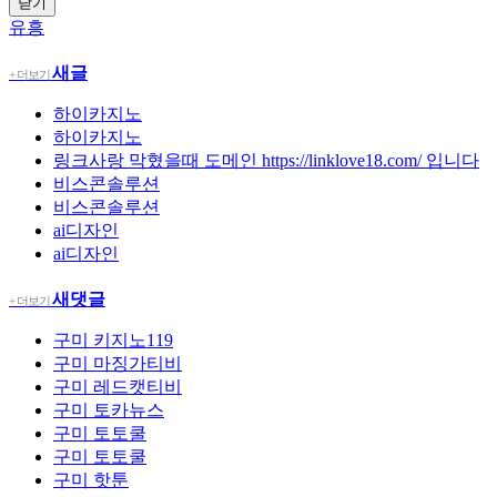
닫기
유흥
새글
+ 더보기
하이카지노
하이카지노
링크사랑 막혔을때 도메인 https://linklove18.com/ 입니다
비스콘솔루션
비스콘솔루션
ai디자인
ai디자인
새댓글
+ 더보기
구미
키지노119
구미
마징가티비
구미
레드캣티비
구미
토카뉴스
구미
토토쿨
구미
토토쿨
구미
핫툰