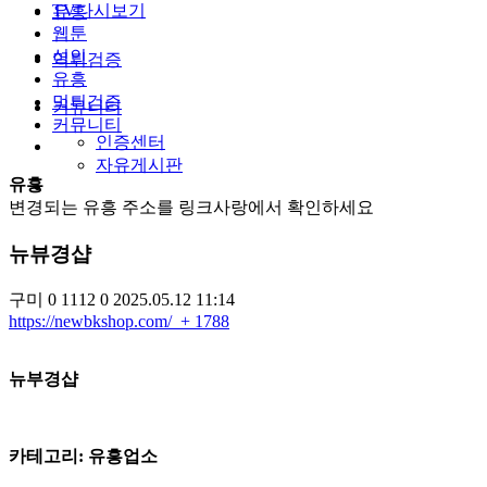
TV다시보기
유흥
웹툰
성인
먹튀검증
유흥
먹튀검증
커뮤니티
커뮤니티
인증센터
자유게시판
유흥
변경되는 유흥 주소를 링크사랑에서 확인하세요
뉴뷰경샵
구미
0
1112
0
2025.05.12 11:14
https://newbkshop.com/
+ 1788
뉴부경샵
카테고리: 유흥업소