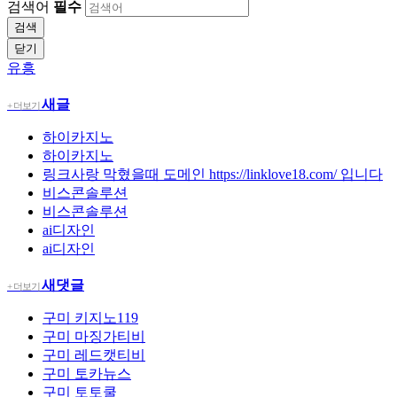
검색어
필수
검색
닫기
유흥
새글
+ 더보기
하이카지노
하이카지노
링크사랑 막혔을때 도메인 https://linklove18.com/ 입니다
비스콘솔루션
비스콘솔루션
ai디자인
ai디자인
새댓글
+ 더보기
구미
키지노119
구미
마징가티비
구미
레드캣티비
구미
토카뉴스
구미
토토쿨