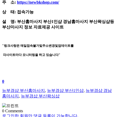
주 소:
https://newbkshop.com/
상 태: 접속가능
설 명: 부산홈마사지 부산1인샵 경남홈마사지 부산왁싱샵등
부산마사지 정보 자료제공 사이트
​"링크사랑은 매일접속불가및주소변경및업데이트를
각사이트마다 모니터링을 하고 있습니다"
0
뉴부경샵 부산홈마사지
,
뉴부경샵 부산1인샵
,
뉴부경샵 경남
홈마사지
,
뉴부경샵 부산왁싱샵
0
Comments
로그인한 회원만 댓글 등록이 가능합니다.