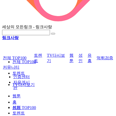
세상의 모든링크 - 링크사랑
링크사랑
토렌
TV다시보
웹
성
유
전체 TOP100
먹튀검증
트
기
툰
인
흥
전체 TOP100
커뮤니티
토렌트
인증센터
자유게시
TV다시보기
판
웹툰
홈
성인
전체 TOP100
토렌트