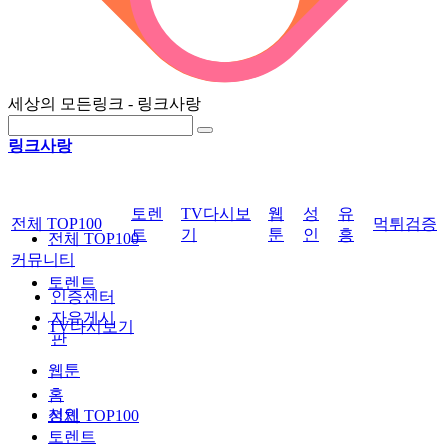
세상의 모든링크 - 링크사랑
링크사랑
토렌
TV다시보
웹
성
유
전체 TOP100
먹튀검증
트
기
툰
인
흥
전체 TOP100
커뮤니티
토렌트
인증센터
자유게시
TV다시보기
판
웹툰
홈
성인
전체 TOP100
토렌트