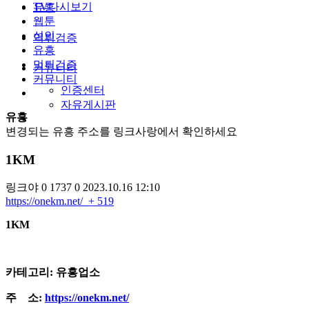
TV다시보기
유흥
웹툰
성인
먹튀검증
유흥
먹튀검증
커뮤니티
커뮤니티
인증센터
자유게시판
유흥
변경되는 유흥 주소를 링크사랑에서 확인하세요
1KM
링크야
0
1737
0
2023.10.16 12:10
https://onekm.net/
+ 519
​1KM
카테고리: 유흥업소
주 소:
https://onekm.net/