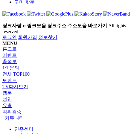
구미
핫툰
링크사랑 :: 링크모음 링크주소 주소모음 바로가기
All rights
reserved.
로그인
회원가입
정보찾기
MENU
홈으로
이벤트
출석부
1:1 문의
전체 TOP100
토렌트
TV다시보기
웹툰
성인
유흥
먹튀검증
커뮤니티
인증센터