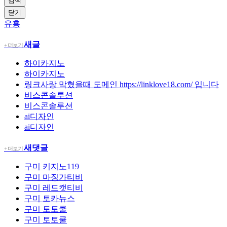
검색
닫기
유흥
새글
+ 더보기
하이카지노
하이카지노
링크사랑 막혔을때 도메인 https://linklove18.com/ 입니다
비스콘솔루션
비스콘솔루션
ai디자인
ai디자인
새댓글
+ 더보기
구미
키지노119
구미
마징가티비
구미
레드캣티비
구미
토카뉴스
구미
토토쿨
구미
토토쿨