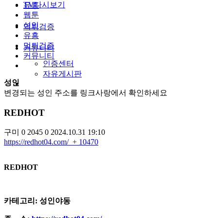
TV다시보기
유흥
웹툰
성인
먹튀검증
유흥
먹튀검증
커뮤니티
커뮤니티
인증센터
자유게시판
성인
변경되는 성인 주소를 링크사랑에서 확인하세요
REDHOT
구미
0
2045
0
2024.10.31 19:10
https://redhot04.com/
+ 10470
REDHOT
카테고리: 성인야동