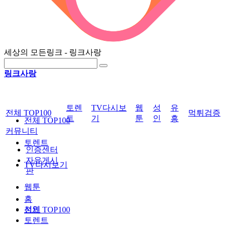
세상의 모든링크 - 링크사랑
링크사랑
토렌
TV다시보
웹
성
유
전체 TOP100
먹튀검증
트
기
툰
인
흥
전체 TOP100
커뮤니티
토렌트
인증센터
자유게시
TV다시보기
판
웹툰
홈
성인
전체 TOP100
토렌트