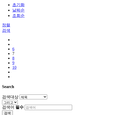
초기화
날짜순
조회순
정렬
검색
6
7
8
9
10
Search
검색대상
검색어
필수
검색