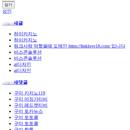
닫기
성인
새글
+ 더보기
하이카지노
하이카지노
링크사랑 막혔을때 도메인 https://linklove18.com/ 입니다
비스콘솔루션
비스콘솔루션
ai디자인
ai디자인
새댓글
+ 더보기
구미
키지노119
구미
마징가티비
구미
레드캣티비
구미
토카뉴스
구미
토토쿨
구미
토토쿨
구미
핫툰