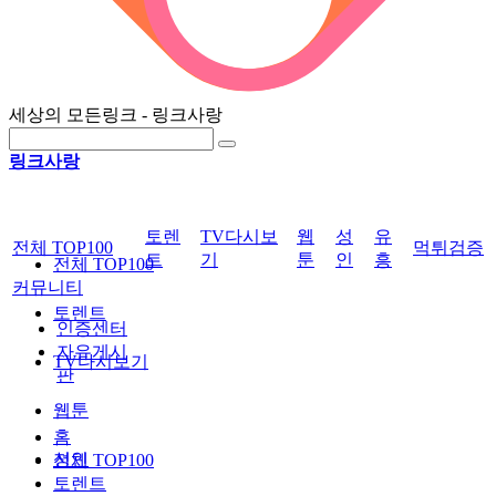
세상의 모든링크 - 링크사랑
링크사랑
토렌
TV다시보
웹
성
유
전체 TOP100
먹튀검증
트
기
툰
인
흥
전체 TOP100
커뮤니티
토렌트
인증센터
자유게시
TV다시보기
판
웹툰
홈
성인
전체 TOP100
토렌트