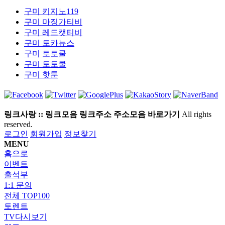
구미
키지노119
구미
마징가티비
구미
레드캣티비
구미
토카뉴스
구미
토토쿨
구미
토토쿨
구미
핫툰
링크사랑 :: 링크모음 링크주소 주소모음 바로가기
All rights
reserved.
로그인
회원가입
정보찾기
MENU
홈으로
이벤트
출석부
1:1 문의
전체 TOP100
토렌트
TV다시보기