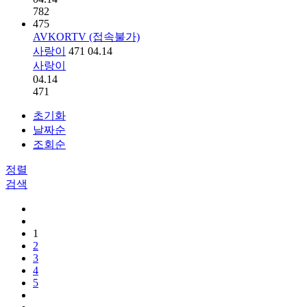
782
475
AVKORTV (접속불가)
사랑이
471
04.14
사랑이
04.14
471
초기화
날짜순
조회순
정렬
검색
1
2
3
4
5