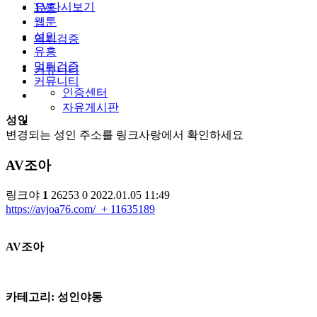
TV다시보기
유흥
웹툰
성인
먹튀검증
유흥
먹튀검증
커뮤니티
커뮤니티
인증센터
자유게시판
성인
변경되는 성인 주소를 링크사랑에서 확인하세요
AV조아
링크야
1
26253
0
2022.01.05 11:49
https://avjoa76.com/
+ 11635189
​AV조아
카테고리: 성인야동