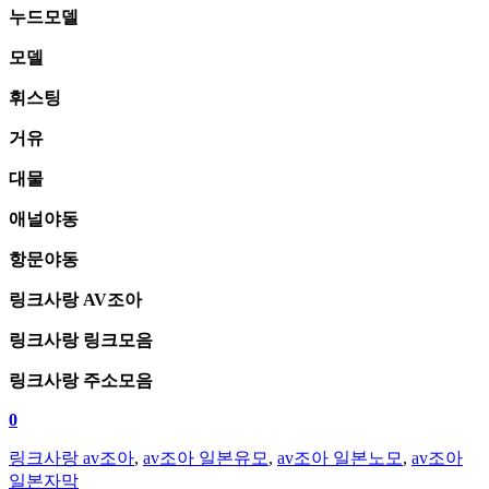
누드모델
모델
휘스팅
거유
대물
애널야동
항문야동
링크사랑 AV조아
링크사랑 링크모음
링크사랑 주소모음
0
링크사랑 av조아
,
av조아 일본유모
,
av조아 일본노모
,
av조아
일본자막