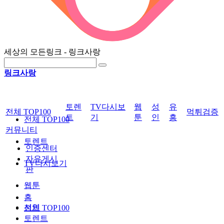
세상의 모든링크 - 링크사랑
링크사랑
토렌
TV다시보
웹
성
유
전체 TOP100
먹튀검증
트
기
툰
인
흥
전체 TOP100
커뮤니티
토렌트
인증센터
자유게시
TV다시보기
판
웹툰
홈
성인
전체 TOP100
토렌트