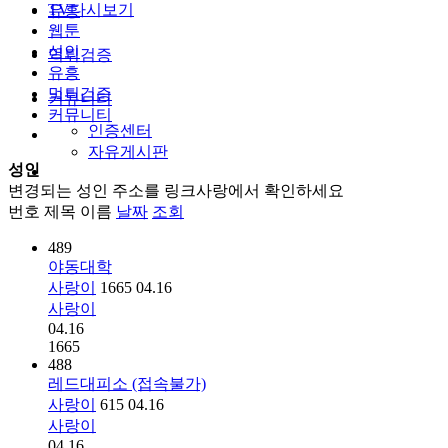
TV다시보기
유흥
웹툰
성인
먹튀검증
유흥
먹튀검증
커뮤니티
커뮤니티
인증센터
자유게시판
성인
변경되는 성인 주소를 링크사랑에서 확인하세요
번호
제목
이름
날짜
조회
489
야동대학
사랑이
1665
04.16
사랑이
04.16
1665
488
레드대피소 (접속불가)
사랑이
615
04.16
사랑이
04.16