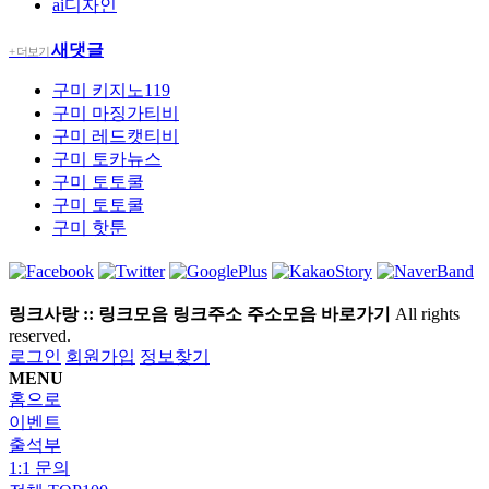
ai디자인
새댓글
+ 더보기
구미
키지노119
구미
마징가티비
구미
레드캣티비
구미
토카뉴스
구미
토토쿨
구미
토토쿨
구미
핫툰
링크사랑 :: 링크모음 링크주소 주소모음 바로가기
All rights
reserved.
로그인
회원가입
정보찾기
MENU
홈으로
이벤트
출석부
1:1 문의