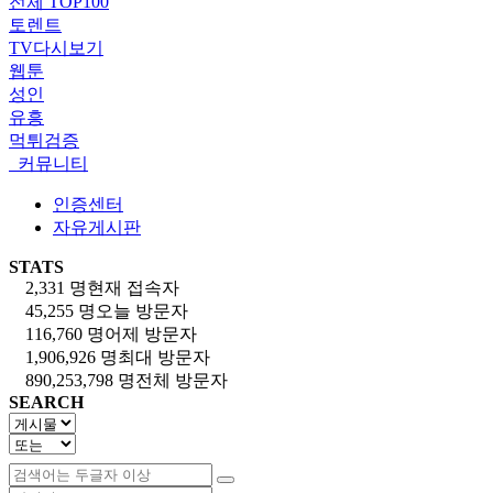
전체 TOP100
토렌트
TV다시보기
웹툰
성인
유흥
먹튀검증
커뮤니티
인증센터
자유게시판
STATS
2,331 명
현재 접속자
45,255 명
오늘 방문자
116,760 명
어제 방문자
1,906,926 명
최대 방문자
890,253,798 명
전체 방문자
SEARCH