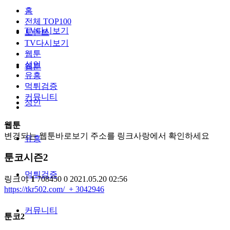
홈
전체 TOP100
TV다시보기
토렌트
TV다시보기
웹툰
성인
웹툰
유흥
먹튀검증
커뮤니티
성인
웹툰
변경되는 웹툰바로보기 주소를 링크사랑에서 확인하세요
유흥
툰코시즌2
먹튀검증
링크야
1
708450
0
2021.05.20 02:56
https://tkr502.com/
+ 3042946
커뮤니티
​툰코2