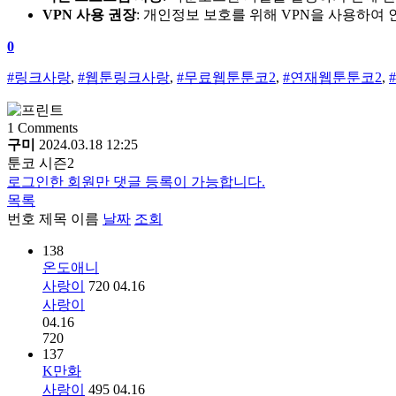
VPN 사용 권장
: 개인정보 보호를 위해 VPN을 사용하여
0
#링크사랑
,
#웹툰링크사랑
,
#무료웹툰툰코2
,
#연재웹툰툰코2
,
1
Comments
구미
2024.03.18 12:25
툰코 시즌2
로그인한 회원만 댓글 등록이 가능합니다.
목록
번호
제목
이름
날짜
조회
138
온도애니
사랑이
720
04.16
사랑이
04.16
720
137
K만화
사랑이
495
04.16