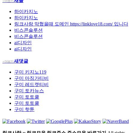
새글
+ 더보기
하이카지노
하이카지노
링크사랑 막혔을때 도메인 https://linklove18.com/ 입니다
비스콘솔루션
비스콘솔루션
ai디자인
ai디자인
새댓글
+ 더보기
구미
키지노119
구미
마징가티비
구미
레드캣티비
구미
토카뉴스
구미
토토쿨
구미
토토쿨
구미
핫툰
링크사랑 :: 링크모음 링크주소 주소모음 바로가기
All rights