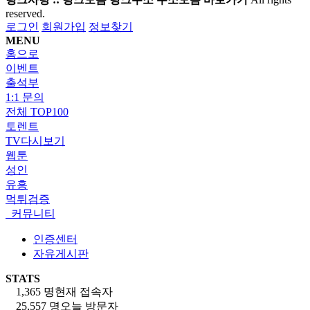
reserved.
로그인
회원가입
정보찾기
MENU
홈으로
이벤트
출석부
1:1 문의
전체 TOP100
토렌트
TV다시보기
웹툰
성인
유흥
먹튀검증
커뮤니티
인증센터
자유게시판
STATS
1,365 명
현재 접속자
25,557 명
오늘 방문자