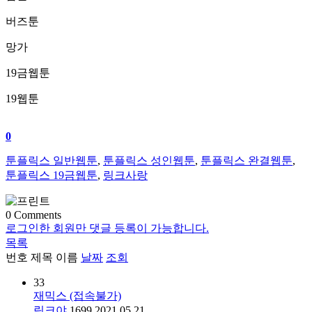
버즈툰
망가
19금웹툰
19웹툰
0
툰플릭스 일반웹툰
,
툰플릭스 성인웹툰
,
툰플릭스 완결웹툰
,
툰플릭스 19금웹툰
,
링크사랑
0
Comments
로그인한 회원만 댓글 등록이 가능합니다.
목록
번호
제목
이름
날짜
조회
33
재믹스 (접속불가)
링크야
1699
2021.05.21