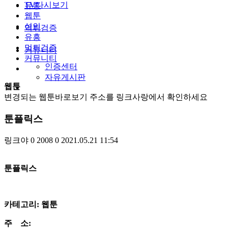
TV다시보기
유흥
웹툰
성인
먹튀검증
유흥
먹튀검증
커뮤니티
커뮤니티
인증센터
자유게시판
웹툰
변경되는 웹툰바로보기 주소를 링크사랑에서 확인하세요
툰플릭스
링크야
0
2008
0
2021.05.21 11:54
​툰플릭스
카테고리: 웹툰
주 소: