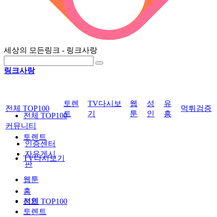
세상의 모든링크 - 링크사랑
링크사랑
토렌
TV다시보
웹
성
유
전체 TOP100
먹튀검증
트
기
툰
인
흥
전체 TOP100
커뮤니티
토렌트
인증센터
자유게시
TV다시보기
판
웹툰
홈
성인
전체 TOP100
토렌트