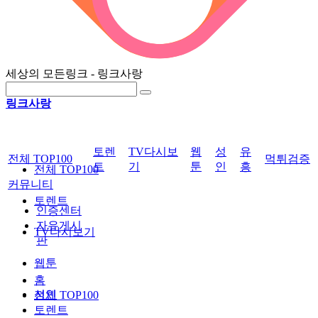
세상의 모든링크 - 링크사랑
링크사랑
토렌
TV다시보
웹
성
유
전체 TOP100
먹튀검증
트
기
툰
인
흥
전체 TOP100
커뮤니티
토렌트
인증센터
자유게시
TV다시보기
판
웹툰
홈
성인
전체 TOP100
토렌트