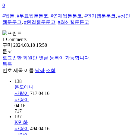
0
#웹툰
,
#무료웹툰툰코
,
#연재웹툰툰코
,
#인기웹툰툰코
,
#성인
웹툰툰코
,
#완결웹툰툰코
,
#최신웹툰툰코
1
Comments
구미
2024.03.18 15:58
툰코
로그인한 회원만 댓글 등록이 가능합니다.
목록
번호
제목
이름
날짜
조회
138
온도애니
사랑이
717
04.16
사랑이
04.16
717
137
K만화
사랑이
494
04.16
사랑이