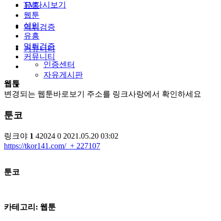
TV다시보기
유흥
웹툰
성인
먹튀검증
유흥
먹튀검증
커뮤니티
커뮤니티
인증센터
자유게시판
웹툰
변경되는 웹툰바로보기 주소를 링크사랑에서 확인하세요
툰코
링크야
1
42024
0
2021.05.20 03:02
https://tkor141.com/
+ 227107
​툰코
카테고리: 웹툰