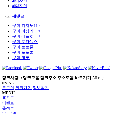
ai디자인
ai디자인
새댓글
+ 더보기
구미
키지노119
구미
마징가티비
구미
레드캣티비
구미
토카뉴스
구미
토토쿨
구미
토토쿨
구미
핫툰
링크사랑 :: 링크모음 링크주소 주소모음 바로가기
All rights
reserved.
로그인
회원가입
정보찾기
MENU
홈으로
이벤트
출석부
1:1 문의