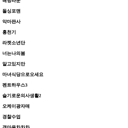
해방타운
돌싱포맨
악마판사
홍천기
라켓소년단
너는나의봄
알고있지만
마녀식당으로오세요
펜트하우스3
슬기로운의사생활2
오케이광자매
경찰수업
갯마을차차차