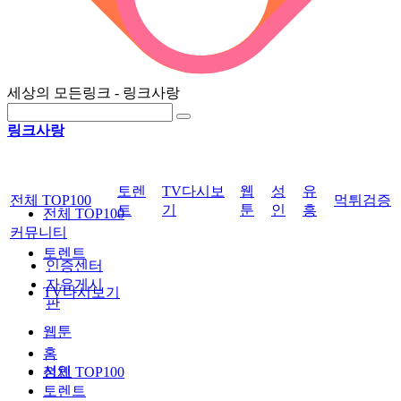
세상의 모든링크 - 링크사랑
링크사랑
토렌
TV다시보
웹
성
유
전체 TOP100
먹튀검증
트
기
툰
인
흥
전체 TOP100
커뮤니티
토렌트
인증센터
자유게시
TV다시보기
판
웹툰
홈
성인
전체 TOP100
토렌트