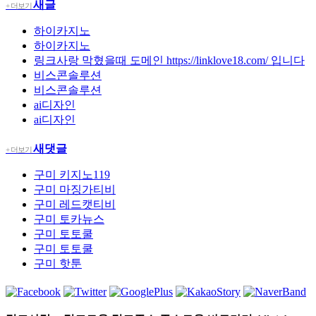
새글
+ 더보기
하이카지노
하이카지노
링크사랑 막혔을때 도메인 https://linklove18.com/ 입니다
비스콘솔루션
비스콘솔루션
ai디자인
ai디자인
새댓글
+ 더보기
구미
키지노119
구미
마징가티비
구미
레드캣티비
구미
토카뉴스
구미
토토쿨
구미
토토쿨
구미
핫툰