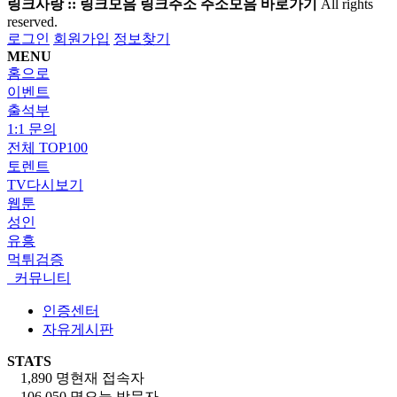
링크사랑 :: 링크모음 링크주소 주소모음 바로가기
All rights
reserved.
로그인
회원가입
정보찾기
MENU
홈으로
이벤트
출석부
1:1 문의
전체 TOP100
토렌트
TV다시보기
웹툰
성인
유흥
먹튀검증
커뮤니티
인증센터
자유게시판
STATS
1,890 명
현재 접속자
106,050 명
오늘 방문자