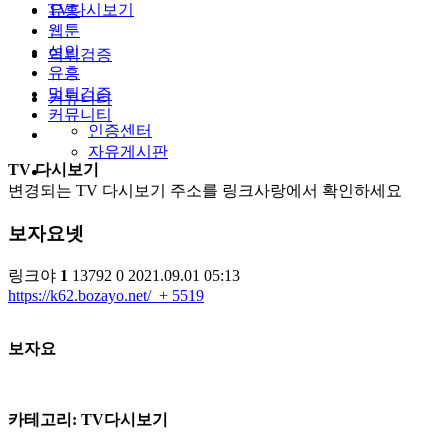
TV다시보기
유흥
웹툰
성인
먹튀검증
유흥
먹튀검증
커뮤니티
커뮤니티
인증센터
자유게시판
TV 다시보기
변경되는 TV 다시보기 주소를 링크사랑에서 확인하세요
보자요넷
링크야
1
13792
0
2021.09.01 05:13
https://k62.bozayo.net/
+ 5519
​보자요
카테고리: TV다시보기