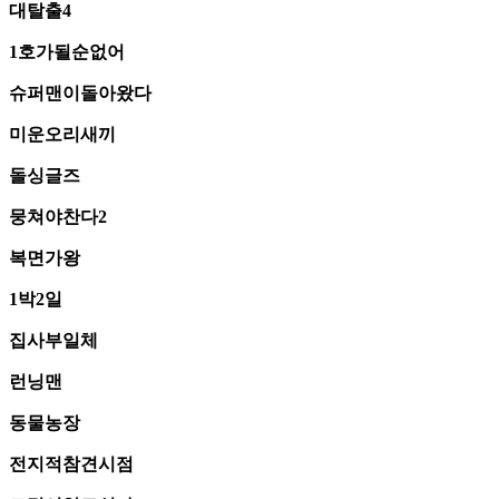
대탈출4
1호가될순없어
슈퍼맨이돌아왔다
미운오리새끼
돌싱글즈
뭉쳐야찬다2
복면가왕
1박2일
집사부일체
런닝맨
동물농장
전지적참견시점