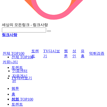
세상의 모든링크 - 링크사랑
링크사랑
토렌
TV다시보
웹
성
유
전체 TOP100
먹튀검증
트
기
툰
인
흥
전체 TOP100
커뮤니티
토렌트
인증센터
자유게시
TV다시보기
판
웹툰
홈
성인
전체 TOP100
토렌트