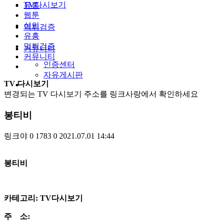
TV다시보기
유흥
웹툰
성인
먹튀검증
유흥
먹튀검증
커뮤니티
커뮤니티
인증센터
자유게시판
TV 다시보기
변경되는 TV 다시보기 주소를 링크사랑에서 확인하세요
봉티비
링크야
0
1783
0
2021.07.01 14:44
​봉티비
카테고리: TV다시보기
주 소: