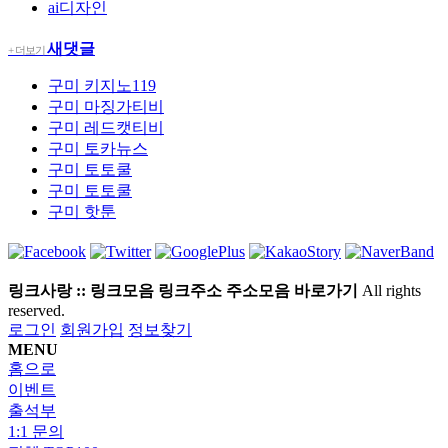
ai디자인
새댓글
+ 더보기
구미
키지노119
구미
마징가티비
구미
레드캣티비
구미
토카뉴스
구미
토토쿨
구미
토토쿨
구미
핫툰
링크사랑 :: 링크모음 링크주소 주소모음 바로가기
All rights
reserved.
로그인
회원가입
정보찾기
MENU
홈으로
이벤트
출석부
1:1 문의