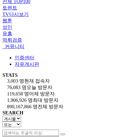
전체 TOP100
토렌트
TV다시보기
웹툰
성인
유흥
먹튀검증
커뮤니티
인증센터
자유게시판
STATS
3,003 명
현재 접속자
76,083 명
오늘 방문자
119,658 명
어제 방문자
1,906,926 명
최대 방문자
890,167,866 명
전체 방문자
SEARCH