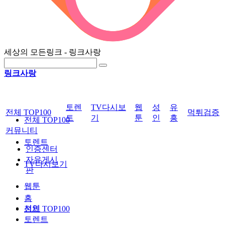
세상의 모든링크 - 링크사랑
링크사랑
토렌
TV다시보
웹
성
유
전체 TOP100
먹튀검증
트
기
툰
인
흥
전체 TOP100
커뮤니티
토렌트
인증센터
자유게시
TV다시보기
판
웹툰
홈
성인
전체 TOP100
토렌트