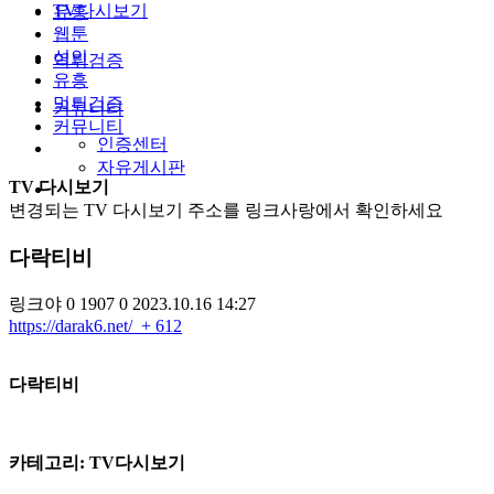
TV다시보기
유흥
웹툰
성인
먹튀검증
유흥
먹튀검증
커뮤니티
커뮤니티
인증센터
자유게시판
TV 다시보기
변경되는 TV 다시보기 주소를 링크사랑에서 확인하세요
다락티비
링크야
0
1907
0
2023.10.16 14:27
https://darak6.net/
+ 612
​다락티비
카테고리: TV다시보기