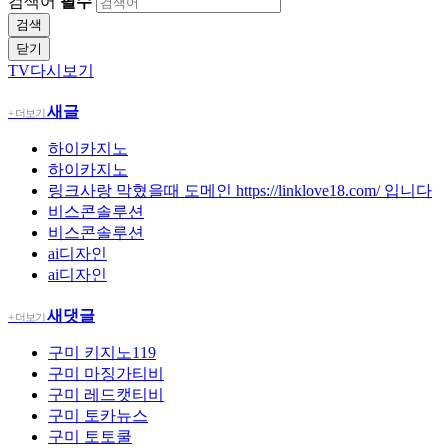
검색어
필수
검색
닫기
TV다시보기
새글
+ 더보기
하이카지노
하이카지노
링크사랑 막혔을때 도메인 https://linklove18.com/ 입니다
비스콘솔루션
비스콘솔루션
ai디자인
ai디자인
새댓글
+ 더보기
구미
키지노119
구미
마징가티비
구미
레드캣티비
구미
토카뉴스
구미
토토쿨