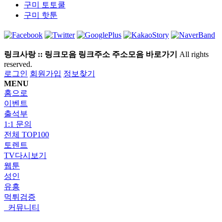
구미
토토쿨
구미
핫툰
링크사랑 :: 링크모음 링크주소 주소모음 바로가기
All rights
reserved.
로그인
회원가입
정보찾기
MENU
홈으로
이벤트
출석부
1:1 문의
전체 TOP100
토렌트
TV다시보기
웹툰
성인
유흥
먹튀검증
커뮤니티