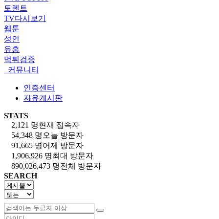
토렌트
TV다시보기
웹툰
성인
유흥
먹튀검증
커뮤니티
인증센터
자유게시판
STATS
2,121 명
현재 접속자
54,348 명
오늘 방문자
91,665 명
어제 방문자
1,906,926 명
최대 방문자
890,026,473 명
전체 방문자
SEARCH