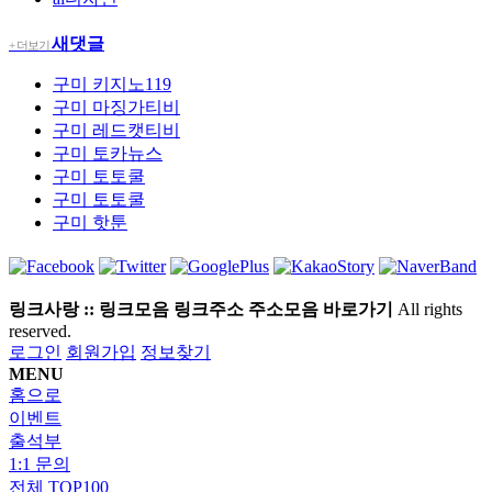
새댓글
+ 더보기
구미
키지노119
구미
마징가티비
구미
레드캣티비
구미
토카뉴스
구미
토토쿨
구미
토토쿨
구미
핫툰
링크사랑 :: 링크모음 링크주소 주소모음 바로가기
All rights
reserved.
로그인
회원가입
정보찾기
MENU
홈으로
이벤트
출석부
1:1 문의
전체 TOP100