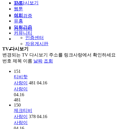
TV다시보기
유흥
웹툰
성인
먹튀검증
유흥
먹튀검증
커뮤니티
커뮤니티
인증센터
자유게시판
TV 다시보기
변경되는 TV 다시보기 주소를 링크사랑에서 확인하세요
번호
제목
이름
날짜
조회
151
티비핫
사랑이
481
04.16
사랑이
04.16
481
150
제크티비
사랑이
378
04.16
사랑이
04.16