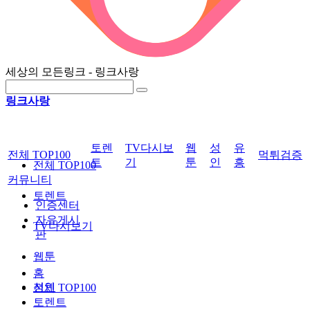
세상의 모든링크 - 링크사랑
링크사랑
토렌
TV다시보
웹
성
유
전체 TOP100
먹튀검증
트
기
툰
인
흥
전체 TOP100
커뮤니티
토렌트
인증센터
자유게시
TV다시보기
판
웹툰
홈
성인
전체 TOP100
토렌트