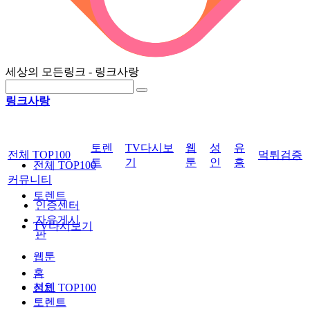
세상의 모든링크 - 링크사랑
링크사랑
토렌
TV다시보
웹
성
유
전체 TOP100
먹튀검증
트
기
툰
인
흥
전체 TOP100
커뮤니티
토렌트
인증센터
자유게시
TV다시보기
판
웹툰
홈
성인
전체 TOP100
토렌트