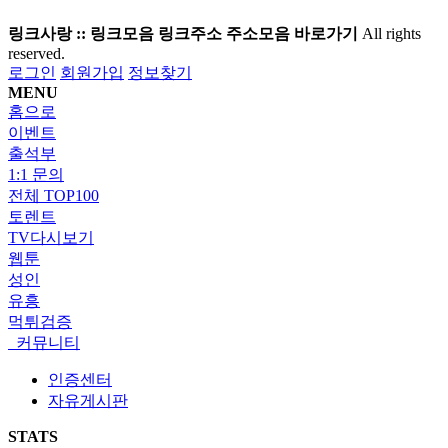
링크사랑 :: 링크모음 링크주소 주소모음 바로가기
All rights
reserved.
로그인
회원가입
정보찾기
MENU
홈으로
이벤트
출석부
1:1 문의
전체 TOP100
토렌트
TV다시보기
웹툰
성인
유흥
먹튀검증
커뮤니티
인증센터
자유게시판
STATS