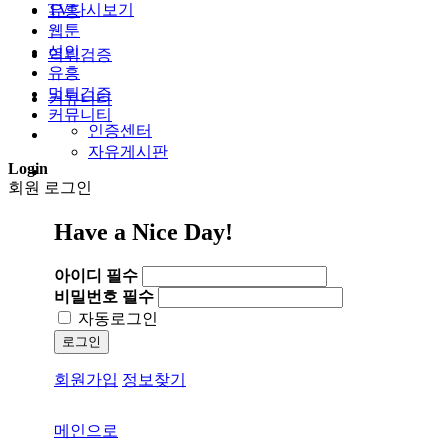
TV다시보기
유흥
웹툰
성인
먹튀검증
유흥
먹튀검증
커뮤니티
커뮤니티
인증센터
자유게시판
Login
회원 로그인
Have a Nice Day!
아이디
필수
비밀번호
필수
자동로그인
로그인
회원가입
정보찾기
메인으로